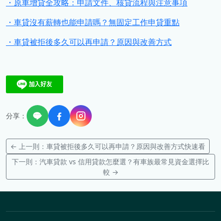
・原車增貸全攻略：申請文件、核貸流程與注意事項
・車貸沒有薪轉也能申請嗎？無固定工作申貸重點
・車貸被拒後多久可以再申請？原因與改善方式
分享：
← 上一則：車貸被拒後多久可以再申請？原因與改善方式快速看
下一則：汽車貸款 vs 信用貸款怎麼選？有車族最常見資金選擇比
較 →