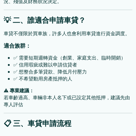
況、殘值及財務狀況決定。
💡
二、誰適合申請車貸？
車貸不僅限於買車族，許多人也會利用車貸進行資金調度。
適合族群：
✅
需要短期週轉資金（創業、家庭支出、臨時開銷）
✅
信用瑕疵或難以申請信貸者
✅
想整合多筆貸款、降低月付壓力
✅
不希望動用房產抵押的人
⚠
專業建議：
若車齡過高、車輛非本人名下或已設定其他抵押，建議先由
專人評估
📋
三、車貸申請流程