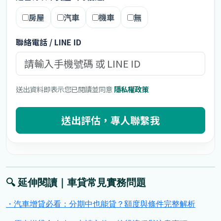
🔍 延伸閱讀｜車貸常見實務問題
・汽車增貸必看：分期中也能貸？額度與條件完整解析