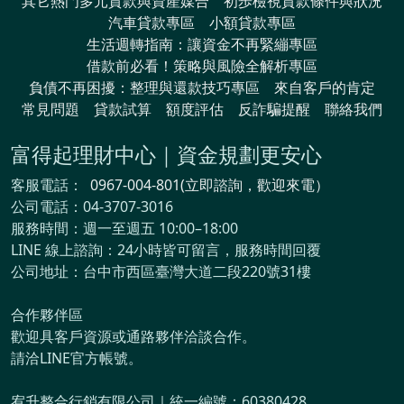
其它熱門多元貸款與資產媒合
初歩檢視貸款條件與狀況
汽車貸款專區
小額貸款專區
生活週轉指南：讓資金不再緊繃專區
借款前必看！策略與風險全解析專區
負債不再困擾：整理與還款技巧專區
來自客戶的肯定
常見問題
貸款試算
額度評估
反詐騙提醒
聯絡我們
富得起理財中心｜資金規劃更安心
客服電話：
0967-004-801(立即諮詢，歡迎來電）
公司電話：04-3707-3016
服務時間：週一至週五 10:00–18:00
LINE 線上諮詢：24小時皆可留言，服務時間回覆
公司地址：台中市西區臺灣大道二段220號31樓
合作夥伴區
歡迎具客戶資源或通路夥伴洽談合作。
請洽LINE官方帳號。
宥升整合行銷有限公司｜統一編號：60380428