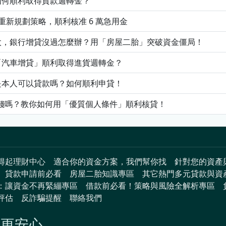
如何順利取得貨款週轉金？
新規劃策略，順利核准 6 萬急用金
太，銀行增貸沒過怎麼辦？用「房屋二胎」突破資金僵局！
「汽車增貸」順利取得進貨週轉金？
是本人可以貸款嗎？如何順利申貸！
借錢嗎？教你如何用「優質個人條件」順利核貸！
得起理財中心
適合你的資金方案，我們幫你找
針對您的資產
貸款申請前必看
房屋二胎知識專區
其它熱門多元貸款與資
：讓資金不再緊繃專區
借款前必看！策略與風險全解析專區
評估
反詐騙提醒
聯絡我們
劃更安心