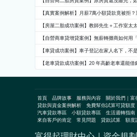
【自營商二胎房貸案例】原房貸還沒繳完，
【真實案例解析】月薪7萬小額貸款竟被拒？重
【房屋二胎成功案例】教師先生＋工作室太
【自營商車貸增貸案例】無薪轉攤商如何用
【車貸成功案例】車子登記在家人名下，不
【老車貸款成功案例】20 年高齡老車還能
首頁
品牌故事
服務與內容
關於我們｜富
貸款與資金案例解析
免費幫你試算可貸額度
汽車貸款專區
小額貸款專區
生活週轉指南
來自客戶的肯定
常見問題
貸款試算
額度
富得起理財中心｜資金規