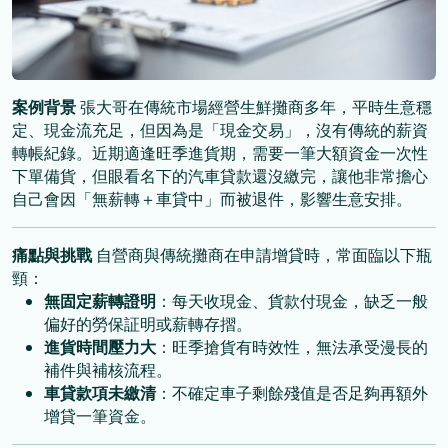
案例背景
張大哥在傳統市場經營生鮮攤商多年，平時生意穩
定、現金流充足，但因為是「現金交易」，沒有傳統的薪資
轉帳紀錄。近期適逢旺季進貨期，需要一筆大額資金一次性
下單備貨，但眼看名下的汽車貸款還沒繳完，讓他非常擔心
自己會因「無薪轉＋車貸中」而被退件，影響生意安排。
痛點與挑戰
自營商與傳統攤商在申請增貸時，常面臨以下瓶
頸：
無固定薪轉證明
：每天收現金、貨款付現金，缺乏一般
偏好的勞保証明或薪轉存摺。
進貨時間壓力大
：旺季搶貨有時效性，無法承受漫長的
補件與補核流程。
車貸款項未繳清
：不確定車子剩餘殘值是否足夠再額外
增貸一筆資金。