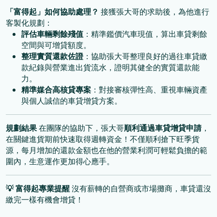
「富得起」如何協助處理？
接獲張大哥的求助後，為他進行
客製化規劃：
評估車輛剩餘殘值
：精準鑑價汽車現值，算出車貸剩餘
空間與可增貸額度。
整理實質還款佐證
：協助張大哥整理良好的過往車貸繳
款紀錄與營業進出貨流水，證明其健全的實質還款能
力。
精準媒合高核貸專案
：對接審核彈性高、重視車輛資產
與個人誠信的車貸增貸方案。
規劃結果
在團隊的協助下，張大哥
順利通過車貸增貸申請
，
在關鍵進貨期前快速取得週轉資金！不僅順利搶下旺季貨
源，每月增加的還款金額也在他的營業利潤可輕鬆負擔的範
圍內，生意運作更加得心應手。
💡
富得起專業提醒
沒有薪轉的自營商或市場攤商，車貸還沒
繳完一樣有機會增貸！